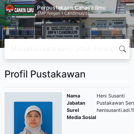
Perpustakaan Cahaya Ilmu
SMP Negeri 1 Candimulyo
Profil Pustakawan
Nama
Heni Susanti
Jabatan
Pustakawan Sen
Surel
henisusanti.adi
Media Sosial